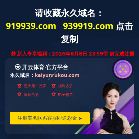
欢迎访乐鱼网页版页面登录的官网网站！
乐鱼(中国)
关于我们
乐鱼网页版