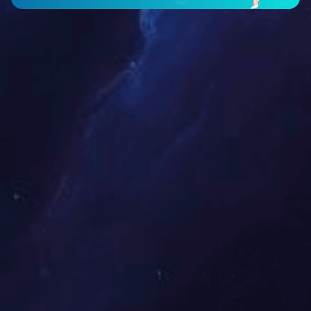
近日，安徽华威流体设备制造有限公司顺利通过国家高新
面登录全资子公司。“国家高新技术企业”由科技部、财政部
螺杆泵技术委员会一行莅临乐鱼网页版页
10月23日下午，全国泵标准化技术委员会螺杆泵分技术
参观。总经理朱总对协会领导和专家的到来表示热烈的欢迎