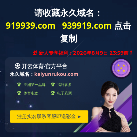
欢迎访乐鱼网页版页面登录的官网网站！
乐鱼(中国)
关于我们
乐鱼网页版