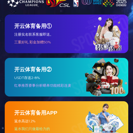
提交在线咨询
留言内容：