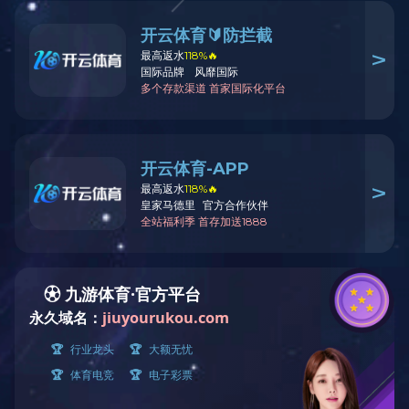
联系我们
4006889119
njpump@
025-58885806