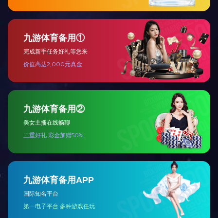
姓名：
电话：
我们为你提供最好的方法，来帮你解决你所需