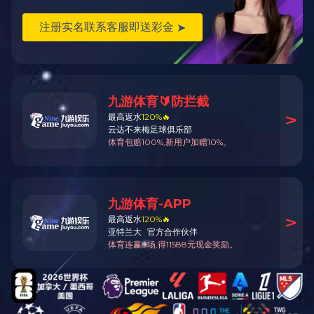
单螺杆泵
适合输送高粘度有一定杂质的介质，流量均
匀压力稳定。