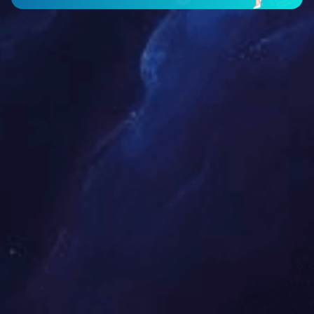
使命：让
乐鱼网页
流动的效
版页面登
率更高
录——值
愿景：值
得信赖的
得信赖的
流体设备
流体设备
企业
企业
价值观：
真诚、可
靠、敬业
企业新闻
行业新闻
展会信息
经营理
念：精工
细作、持