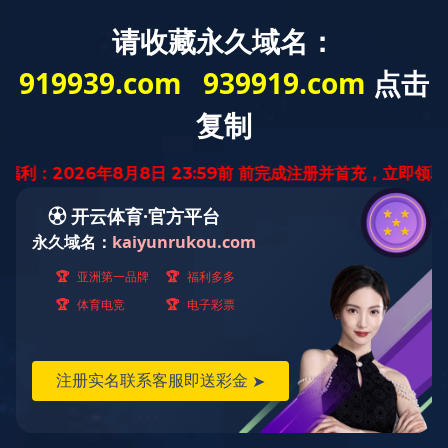
欢迎访乐鱼网页版页面登录的官网网站！
乐鱼(中国)
关于我们
乐鱼网页版